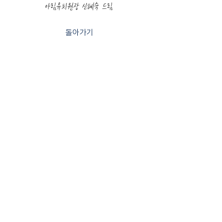
​아림유치원장 신혜숙 드림
돌아가기
인천광역시 서구
장고개로 375-11
032-581-8597
© 2023. 아림유치원. All rights reserved.