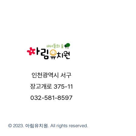
인천광역시 서구
장고개로 375-11
032-581-8597
© 2023. 아림유치원. All rights reserved.