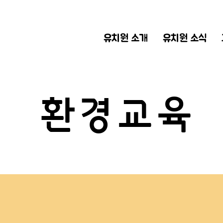
유치원 소개
유치원 소식
환경교육