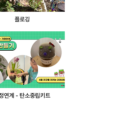
플로깅
정연계 - 탄소중립키트