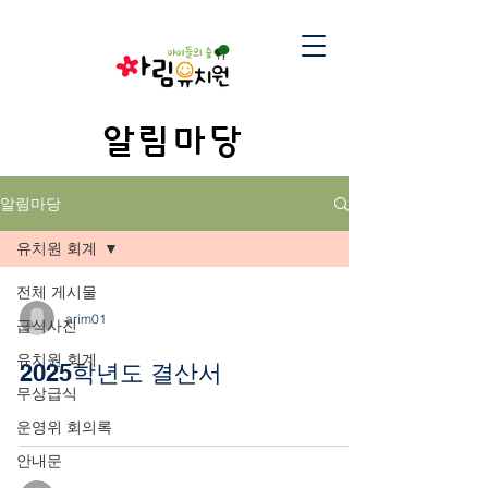
알림마당
알림마당
유치원 회계
전체 게시물
arim01
급식사진
유치원 회계
2025학년도 결산서
무상급식
운영위 회의록
안내문