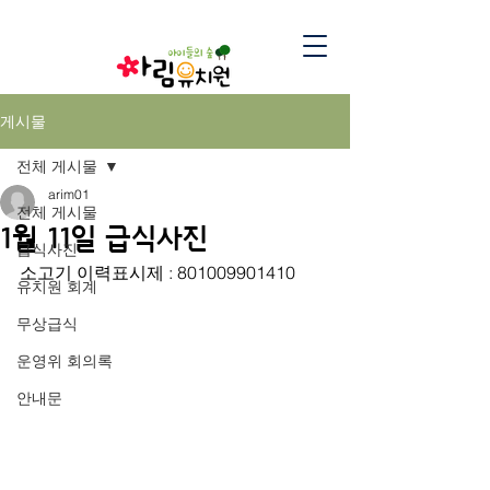
게시물
전체 게시물
arim01
전체 게시물
1월 11일 급식사진
급식사진
소고기 이력표시제 : 801009901410
유치원 회계
무상급식
운영위 회의록
안내문