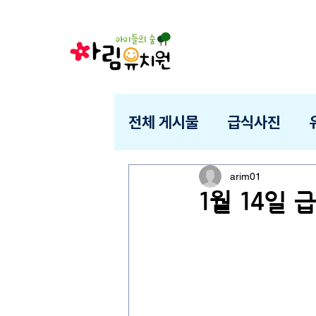
전체 게시물
급식사진
arim01
1월 14일