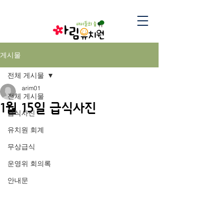
게시물
전체 게시물
arim01
전체 게시물
1월 15일 급식사진
급식사진
유치원 회계
무상급식
운영위 회의록
안내문