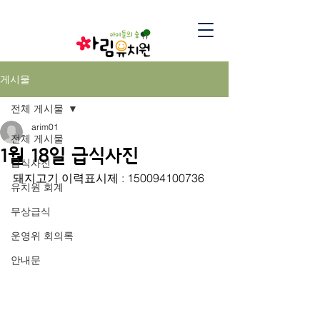
게시물
전체 게시물
arim01
전체 게시물
1월 18일 급식사진
급식사진
돼지고기 이력표시제 : 150094100736
유치원 회계
무상급식
운영위 회의록
안내문