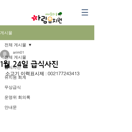
게시물
전체 게시물
arim01
전체 게시물
1월 24일 급식사진
급식사진
소고기 이력표시제 : 002177243413
유치원 회계
무상급식
운영위 회의록
안내문