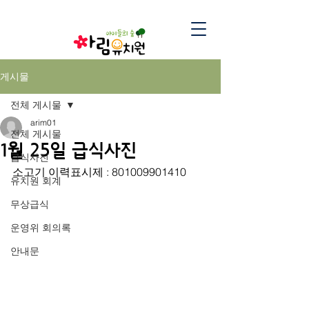
게시물
전체 게시물
arim01
전체 게시물
1월 25일 급식사진
급식사진
소고기 이력표시제 : 801009901410
유치원 회계
무상급식
운영위 회의록
안내문