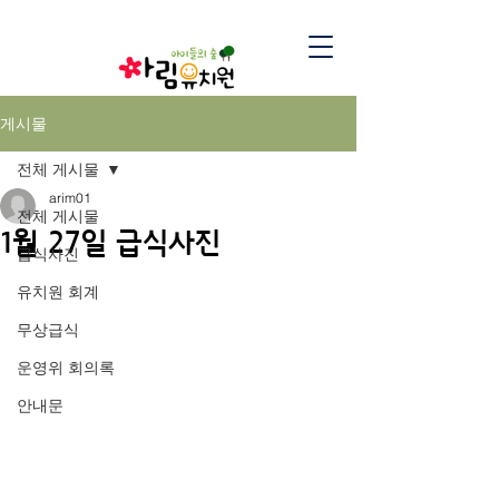
게시물
전체 게시물
arim01
전체 게시물
1월 27일 급식사진
급식사진
유치원 회계
무상급식
운영위 회의록
안내문