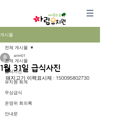
게시물
전체 게시물
arim01
전체 게시물
1월 31일 급식사진
급식사진
돼지고기 이력표시제 : 150095802730
유치원 회계
무상급식
운영위 회의록
안내문