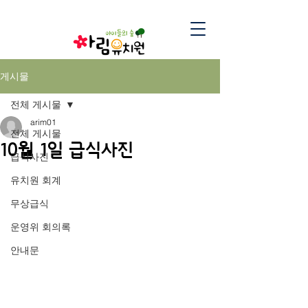
게시물
전체 게시물
arim01
전체 게시물
10월 1일 급식사진
급식사진
유치원 회계
무상급식
운영위 회의록
안내문