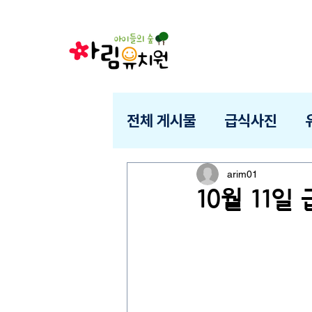
전체 게시물
급식사진
arim01
10월 11일