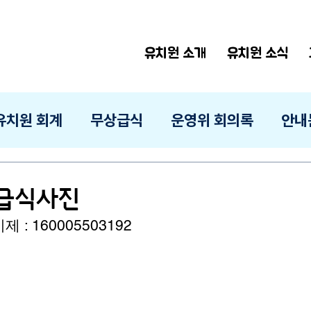
유치원 소개
유치원 소식
유치원 회계
무상급식
운영위 회의록
안내
 급식사진
: 160005503192