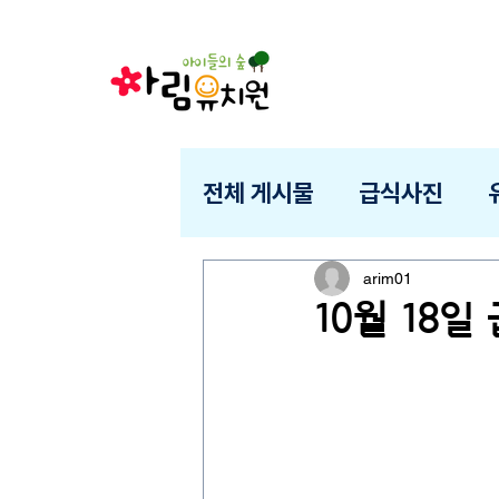
전체 게시물
급식사진
arim01
10월 18일