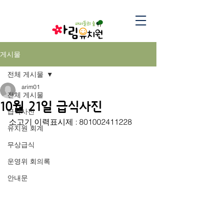
게시물
전체 게시물
arim01
전체 게시물
10월 21일 급식사진
급식사진
소고기 이력표시제 : 801002411228
유치원 회계
무상급식
운영위 회의록
안내문