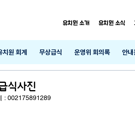
유치원 소개
유치원 소식
유치원 회계
무상급식
운영위 회의록
안내
일 급식사진
 002175891289