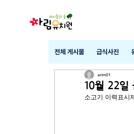
전체 게시물
급식사진
arim01
10월 22
소고기 이력표시제 :