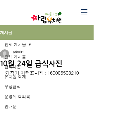
게시물
전체 게시물
arim01
전체 게시물
10월 24일 급식사진
급식사진
돼직기 이력표시제 : 160005503210
유치원 회계
무상급식
운영위 회의록
안내문