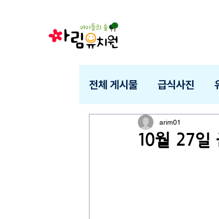
전체 게시물
급식사진
arim01
10월 27