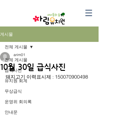
게시물
전체 게시물
arim01
전체 게시물
10월 30일 급식사진
급식사진
돼지고기 이력표시제 : 150070900498
유치원 회계
무상급식
운영위 회의록
안내문