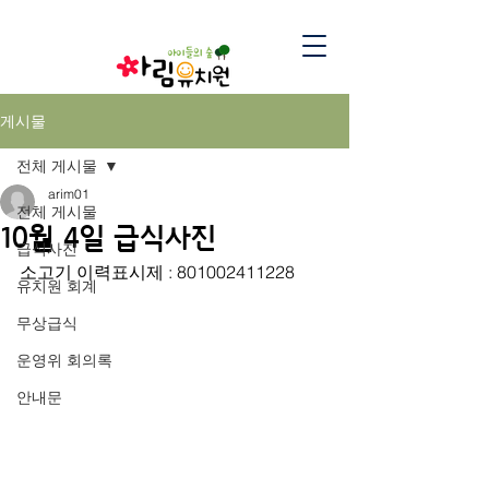
게시물
전체 게시물
arim01
전체 게시물
10월 4일 급식사진
급식사진
소고기 이력표시제 : 801002411228
유치원 회계
무상급식
운영위 회의록
안내문