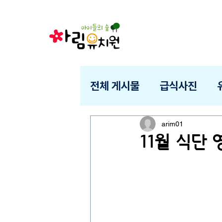
전체 게시물
급식사진
arim01
11월 식단