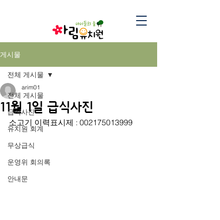
게시물
전체 게시물
arim01
전체 게시물
11월 1일 급식사진
급식사진
소고기 이력표시제 : 002175013999
유치원 회계
무상급식
운영위 회의록
안내문