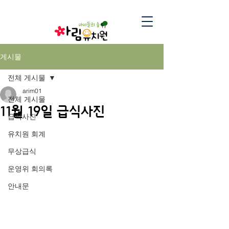
게시물
전체 게시물
arim01
전체 게시물
11월 19일 급식사진
급식사진
유치원 회계
무상급식
운영위 회의록
안내문