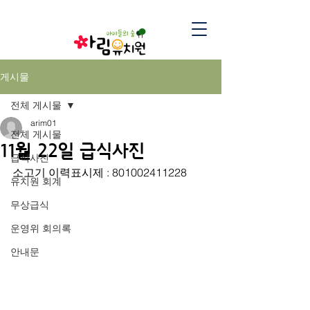
게시물
전체 게시물
arim01
전체 게시물
11월 22일 급식사진
급식사진
소고기 이력표시제 : 801002411228
유치원 회계
무상급식
운영위 회의록
안내문