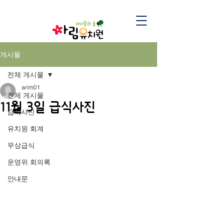
게시물
전체 게시물
arim01
전체 게시물
11월 3일 급식사진
급식사진
유치원 회계
무상급식
운영위 회의록
안내문