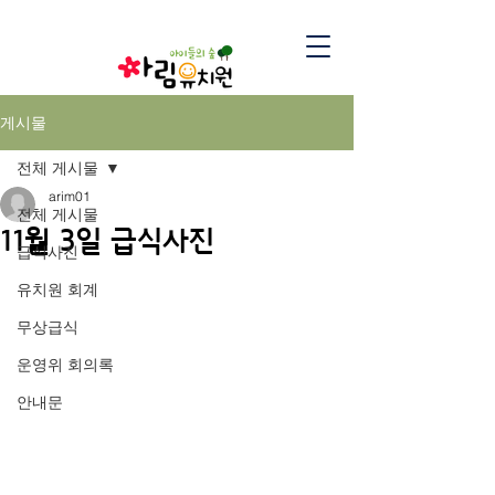
게시물
전체 게시물
arim01
전체 게시물
11월 3일 급식사진
급식사진
유치원 회계
무상급식
운영위 회의록
안내문