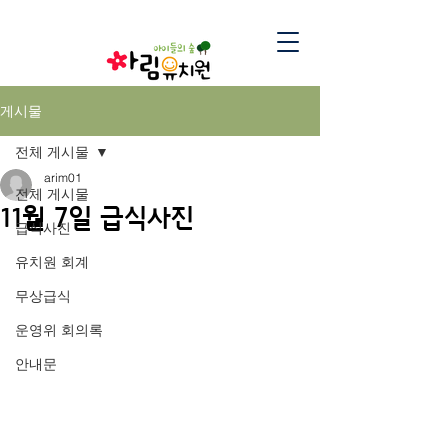
게시물
전체 게시물
arim01
전체 게시물
11월 7일 급식사진
급식사진
유치원 회계
무상급식
운영위 회의록
안내문