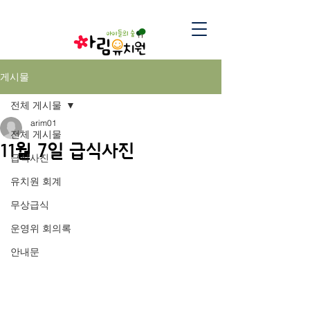
게시물
전체 게시물
arim01
전체 게시물
11월 7일 급식사진
급식사진
유치원 회계
무상급식
운영위 회의록
안내문