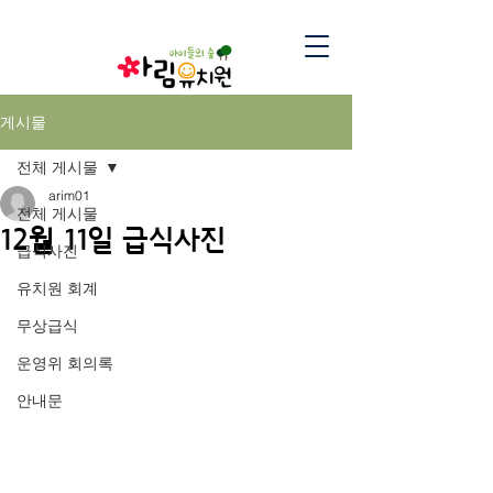
게시물
전체 게시물
arim01
전체 게시물
12월 11일 급식사진
급식사진
유치원 회계
무상급식
운영위 회의록
안내문