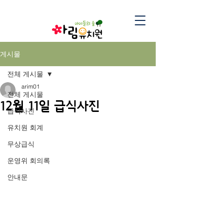
게시물
전체 게시물
arim01
전체 게시물
12월 11일 급식사진
급식사진
유치원 회계
무상급식
운영위 회의록
안내문