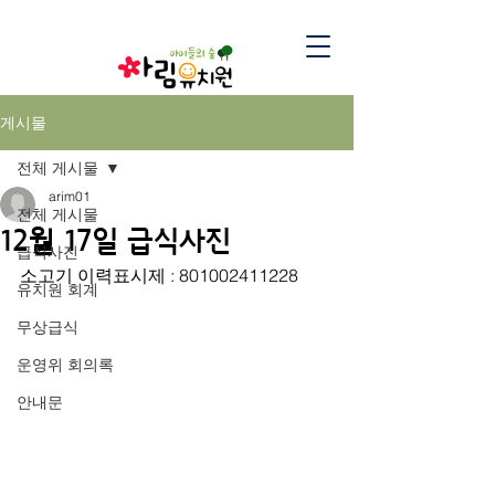
게시물
전체 게시물
arim01
전체 게시물
12월 17일 급식사진
급식사진
소고기 이력표시제 : 801002411228
유치원 회계
무상급식
운영위 회의록
안내문