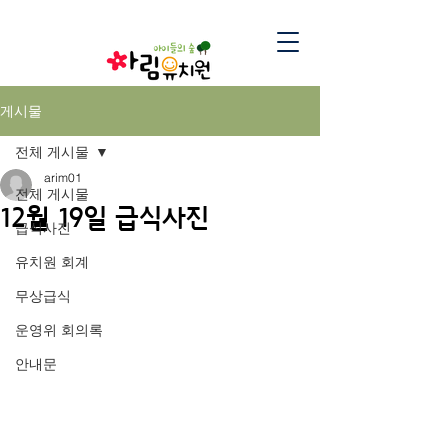
게시물
전체 게시물
arim01
전체 게시물
12월 19일 급식사진
급식사진
유치원 회계
무상급식
운영위 회의록
안내문