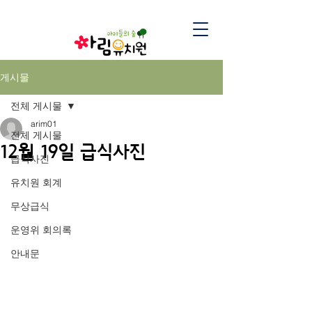
게시물
전체 게시물
arim01
전체 게시물
12월 19일 급식사진
급식사진
유치원 회계
무상급식
운영위 회의록
안내문