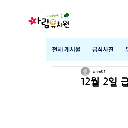
전체 게시물
급식사진
arim01
12월 2일