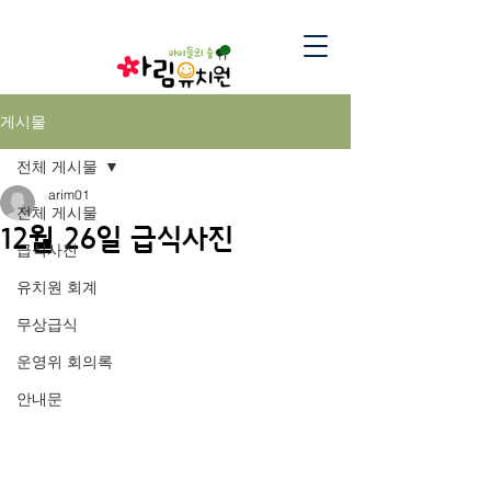
게시물
전체 게시물
arim01
전체 게시물
12월 26일 급식사진
급식사진
유치원 회계
무상급식
운영위 회의록
안내문