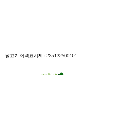
닭고기 이력표시제 : 225122500101
인천광역시 서구
장고개로 375-11
032-581-8597