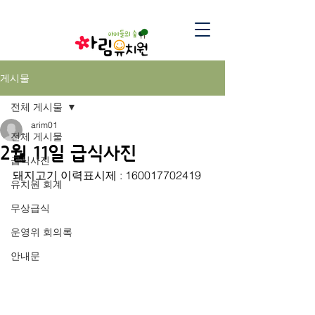
게시물
전체 게시물
arim01
전체 게시물
2월 11일 급식사진
급식사진
돼지고기 이력표시제 : 160017702419
유치원 회계
무상급식
운영위 회의록
안내문