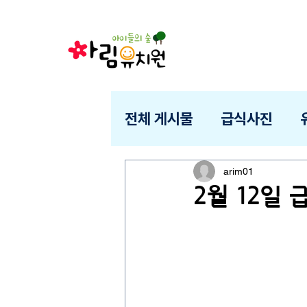
전체 게시물
급식사진
arim01
2월 12일