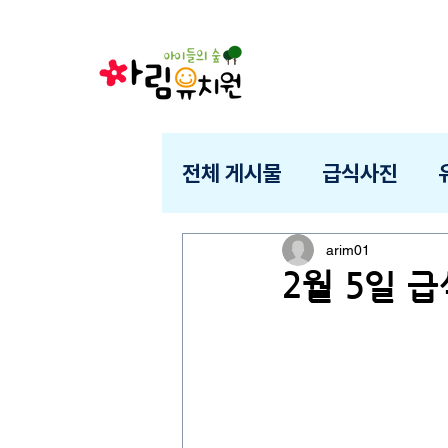
전체 게시물
급식사진
arim01
2월 5일 