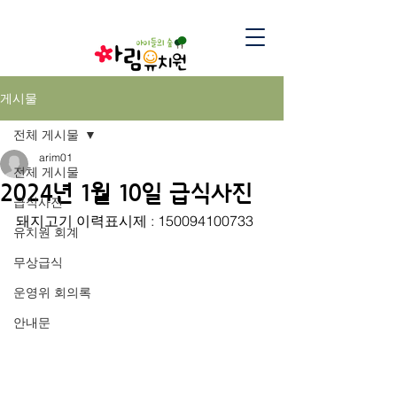
게시물
전체 게시물
arim01
전체 게시물
2024년 1월 10일 급식사진
급식사진
돼지고기 이력표시제 : 150094100733
유치원 회계
무상급식
운영위 회의록
안내문