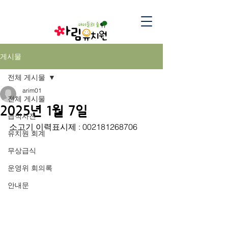
게시물
전체 게시물
arim01
전체 게시물
2025년 1월 7일
급식사진
소고기 이력표시제 : 002181268706
유치원 회계
무상급식
운영위 회의록
안내문