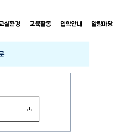
교실환경
교육활동
입학안내
알림마당
문