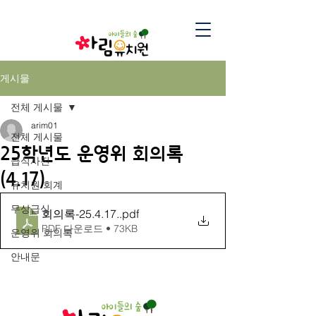
게시물
전체 게시물
arim01
전체 게시물
25학년도 운영위 회의록
급식사진
(4.17)
유치원 회계
무상급식
회의록-25.4.17.
.pdf
PDF 다운로드 • 73KB
운영위 회의록
안내문