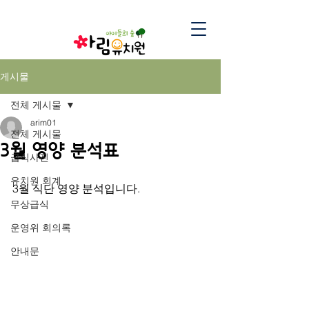
게시물
전체 게시물
arim01
전체 게시물
3월 영양 분석표
급식사진
유치원 회계
3월 식단 영양 분석입니다.
무상급식
운영위 회의록
안내문