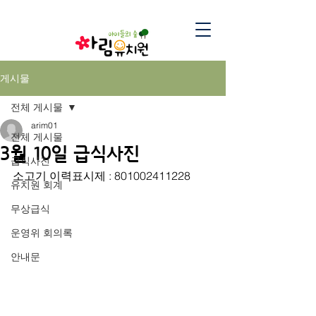
게시물
전체 게시물
arim01
전체 게시물
3월 10일 급식사진
급식사진
소고기 이력표시제 : 801002411228
유치원 회계
무상급식
운영위 회의록
안내문