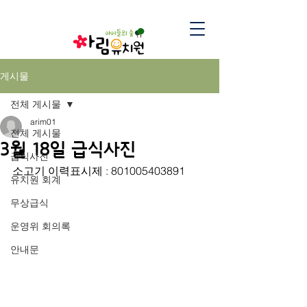
게시물
전체 게시물
arim01
전체 게시물
3월 18일 급식사진
급식사진
소고기 이력표시제 : 801005403891
유치원 회계
무상급식
운영위 회의록
안내문