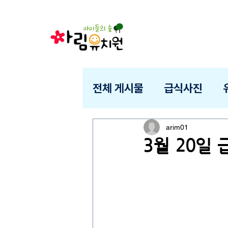
전체 게시물
급식사진
arim01
3월 20일