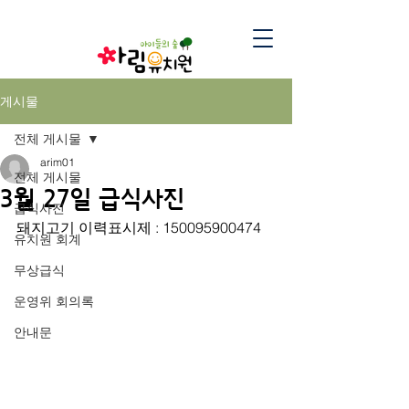
게시물
전체 게시물
arim01
전체 게시물
3월 27일 급식사진
급식사진
돼지고기 이력표시제 : 150095900474
유치원 회계
무상급식
운영위 회의록
안내문