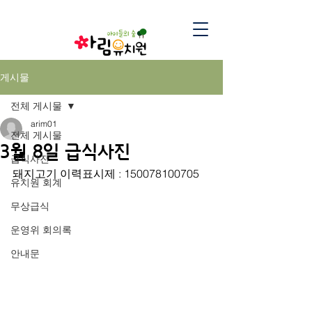
게시물
전체 게시물
arim01
전체 게시물
3월 8일 급식사진
급식사진
돼지고기 이력표시제 : 150078100705
유치원 회계
무상급식
운영위 회의록
안내문