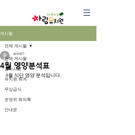
게시물
전체 게시물
arim01
전체 게시물
4월 영양분석표
급식사진
4월 식단 영양 분석입니다.
유치원 회계
무상급식
운영위 회의록
안내문